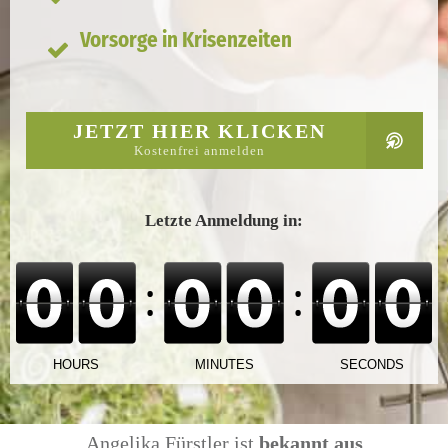
Vorsorge in Krisenzeiten
JETZT HIER KLICKEN
Kostenfrei anmelden
Letzte Anmeldung in:
Angelika Fürstler ist
bekannt aus