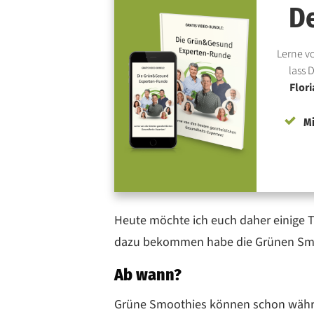
De
Lerne v
lass 
Flori
Mi
Heute möchte ich euch daher einige 
dazu bekommen habe die Grünen Smoot
Ab wann?
Grüne Smoothies können schon währ