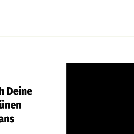
h Deine
rünen
ans
3