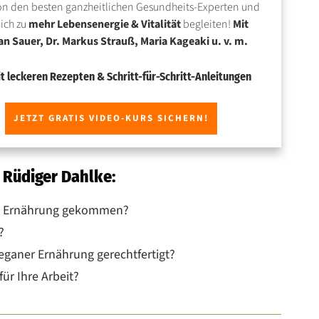
on den besten ganzheitlichen Gesundheits-Experten und
Dich zu
mehr Lebensenergie & Vitalität
begleiten!
Mit
an Sauer, Dr. Markus Strauß, Maria Kageaki u. v. m.
t leckeren Rezepten & Schritt-für-Schritt-Anleitungen
JETZT GRATIS VIDEO-KURS SICHERN!
. Rüdiger Dahlke:
ne Ernährung gekommen?
?
veganer Ernährung gerechtfertigt?
ür Ihre Arbeit?