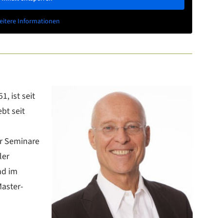
eitere Informationen
, ist seit
bt seit
er Seminare
ler
nd im
aster-