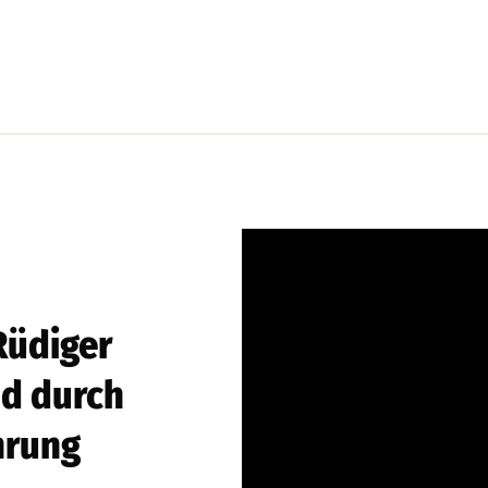
Rüdiger
nd durch
hrung