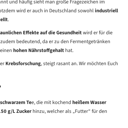
nnt und häufig sieht man große Fragezeichen im
Trotzdem wird er auch in Deutschland sowohl
industriell
ellt
.
taunlichen Effekte auf die Gesundheit
wird er für die
t zudem bedeutend, da er zu den Fermentgetränken
einen
hohen Nährstoffgehalt
hat.
der
Krebsforschung
, steigt rasant an. Wir möchten Euch
?
 schwarzem Te
e, die mit kochend
heißem Wasser
150 g/L Zucker
hinzu, welcher als „Futter“ für den