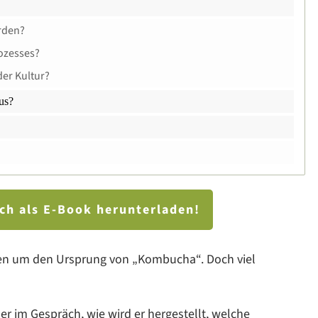
rden?
ozesses?
der Kultur?
us?
uch als E-Book herunterladen!
en um den Ursprung von „Kombucha“. Doch viel
r im Gespräch, wie wird er hergestellt, welche