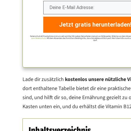
Jetzt gratis herunterladen
Datenschutz & Privatsphäre sind uns sehr wichtig! Wir geben Deine Daten niemals an Dritte weiter. Bitte lies vor dem Abse
zum Datenschutz
. Mit dem Absenden des Formulars bestätigst Du, dass Grün&Gesund Dich per E-Mail über Infos rund
darf.
Lade dir zusätzlich
kostenlos unsere nützliche V
dort enthaltene Tabelle bietet dir eine praktisch
sind, und hilft dir so, deine Ernährung gezielt zu
Kasten unten ein, und du erhältst die Vitamin B1
Inhaltsverzeichnis