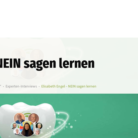
 NEIN sagen lernen
"
Experten-Interviews
Elisabeth Engel – NEIN sagen lernen