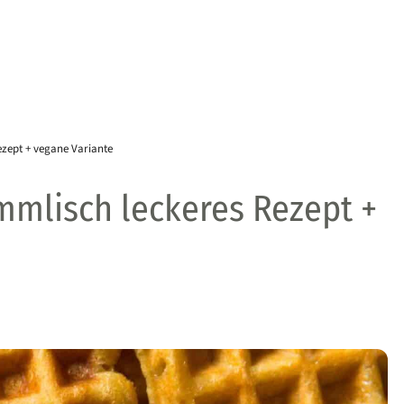
ezept + vegane Variante
immlisch leckeres Rezept +