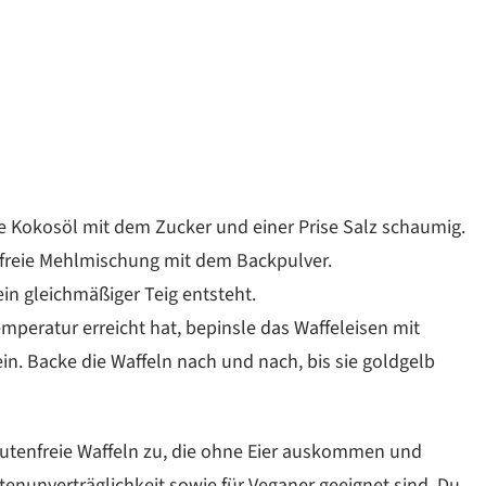
e Kokosöl mit dem Zucker und einer Prise Salz schaumig.
nfreie Mehlmischung mit dem Backpulver.
ein gleichmäßiger Teig entsteht.
emperatur erreicht hat, bepinsle das Waffeleisen mit
ein. Backe die Waffeln nach und nach, bis sie goldgelb
lutenfreie Waffeln zu, die ohne Eier auskommen und
enunverträglichkeit sowie für Veganer geeignet sind. Du