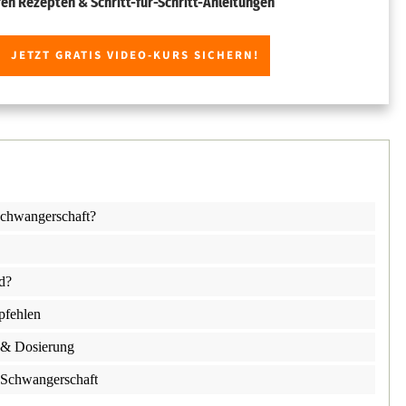
ren Rezepten & Schritt-für-Schritt-Anleitungen
JETZT GRATIS VIDEO-KURS SICHERN!
Schwangerschaft?
d?
pfehlen
 & Dosierung
 Schwangerschaft