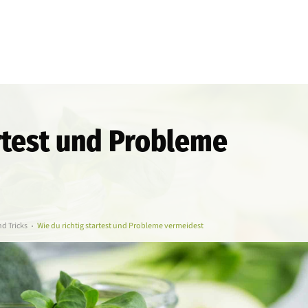
artest und Probleme
d Tricks
Wie du richtig startest und Probleme vermeidest