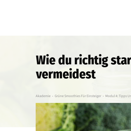
Wie du richtig st
vermeidest
Akademie
Grüne Smoothies Für Einsteiger
Modul 4: Tipps Un