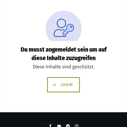
Du musst angemeldet sein um auf
diese Inhalte zuzugreifen
Diese Inhalte sind geschützt.
LOGIN